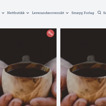
Nettbutikk
Leverandøroversikt
Smøyg Forlag
S