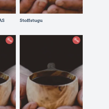
AS
Stoffstugu