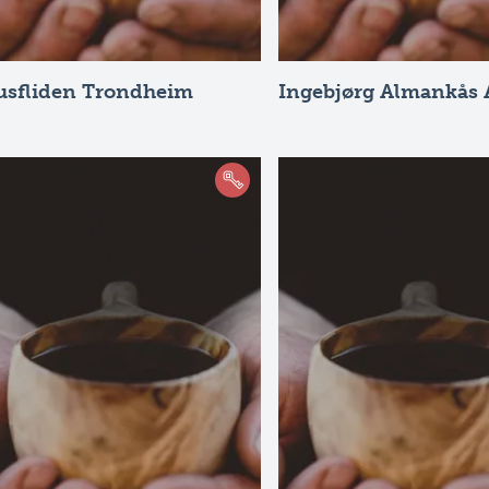
usfliden Trondheim
Ingebjørg Almankås 