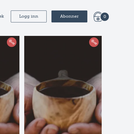
øk
Logg inn
Abonner
0