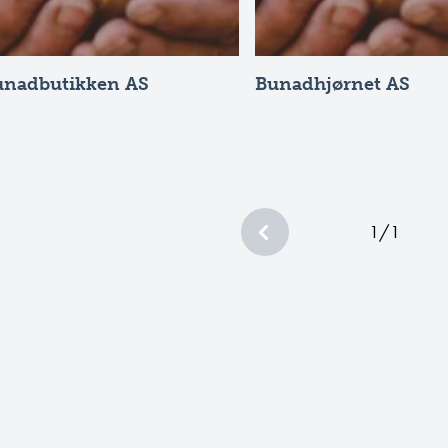
unadbutikken AS
Bunadhjørnet AS
1
/
1