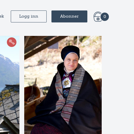
øk
Logg inn
Abonner
0