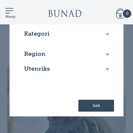
0
Meny
Kategori
Filtrer artikler
Region
Utenriks
Søk