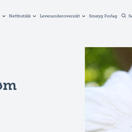
Nettbutikk
Leverandøroversikt
Smøyg Forlag
S
øm