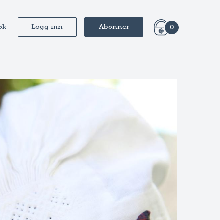
øk
Logg inn
Abonner
0