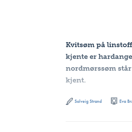
Kvitsøm på linstoff
kjente er hardang
nordmørssøm står i
kjent.
Solveig Strand
Eva B