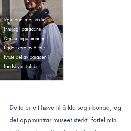
Rosmarin er eit viktig
innslag i paradane.
Denne unge mannen
hadde æra av å leie
fyrste del av paraden i
landsbyen Jalubi.
Dette er eit høve til å kle seg i bunad, og
det oppmuntrar museet sterkt, fortel min