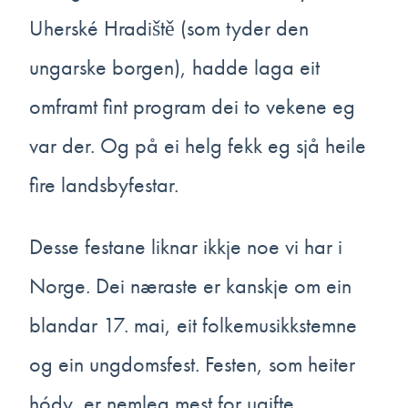
Uherské Hradiště (som tyder den
ungarske borgen), hadde laga eit
omframt fint program dei to vekene eg
var der. Og på ei helg fekk eg sjå heile
fire landsbyfestar.
Desse festane liknar ikkje noe vi har i
Norge. Dei næraste er kanskje om ein
blandar 17. mai, eit folkemusikkstemne
og ein ungdomsfest. Festen, som heiter
hódy, er nemleg mest for ugifte