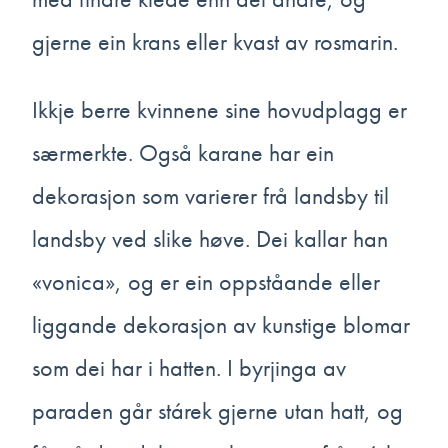
gjerne ein krans eller kvast av rosmarin.
Einskilde
folkedans-
Ikkje berre kvinnene sine hovudplagg er
og
musikkgrupper
særmerkte. Også karane har ein
har
dekorasjon som varierer frå landsby til
rekonstruerte
landsby ved slike høve. Dei kallar han
bunader som
bygger på
«vonica», og er ein oppståande eller
museet sine
liggande dekorasjon av kunstige blomar
omfattande
som dei har i hatten. I byrjinga av
samlingar.
Denne
paraden går stárek gjerne utan hatt, og
kvinna har