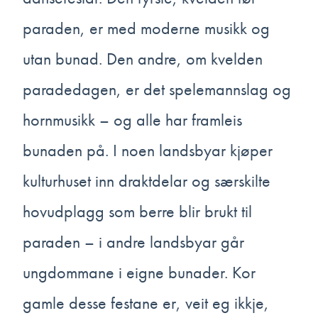
paraden, er med moderne musikk og
utan bunad. Den andre, om kvelden
paradedagen, er det spelemannslag og
I Míkovice er ermane
hornmusikk – og alle har framleis
ikkje plisserte, men
bunaden på. I noen landsbyar kjøper
glatte, og avstiva så dei
kulturhuset inn draktdelar og særskilte
står ut frå kroppen.
Stakken i dette området
hovudplagg som berre blir brukt til
er eigentleg ein
paraden – i andre landsbyar går
framstakk og ein
Prosesjonen
ungdommane i eigne bunader. Kor
bakstakk, i to delar.
var frå fyrst
Bakstakken er tett
gamle desse festane er, veit eg ikkje,
av berre for