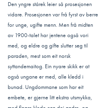
Den yngre stárek leier så prosesjonen
vidare. Prosesjonen var frå fyrst av berre
for unge, ugifte menn. Men frå midten
av 1900-talet har jentene også vori
med, og eldre og gifte slutter seg til
paraden, mest som eit norsk
syttandemaitog. Ein nyare skikk er at
også ungane er med, alle kledd i
bunad. Ungdommane som har eit
embete, er gjerne litt ekstra utsmykka,
med finare klede enn dei andre, og