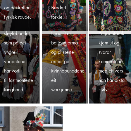
På bunaden
I landsbyane
og dei kallar
Brodert
hennar ser vi
omkring
tyrkisk raude.
forkle.
det lange
Uherské
sløyfebandet,
Hradišt er
Yngre Stárek
som på dei
ballongforma
kjem ut og
yngre
og plisserte
svarar
variantane
ermar på
kameratane
har vorti
kvinnebunadene
med eit vers
til fastmonterte
eit
han har dikta
fangband.
særkjenne.
sjølv.