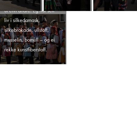
noen skil seg kraftigare
ut enn andre. Eg har sett
liv i silkedamask,
silkebrokade, ullstoff,
musselin, bomull – og ei
rekke kunstfiberstoff.