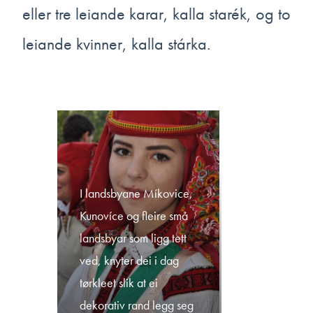
eller tre leiande karar, kalla starék, og to
leiande kvinner, kalla stárka.
I landsbyane Míkovice,
Kunovíce og fleire små
landsbyar som ligg tett
ved, knyter dei i dag
tørkleet slik at ei
dekorativ rand legg seg