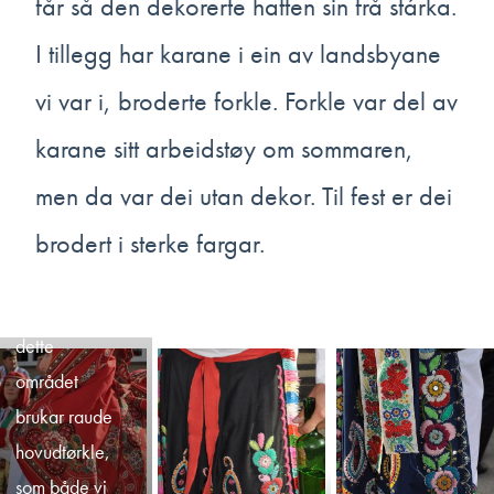
får så den dekorerte hatten sin frå stárka.
ein bunad frå
I tillegg har karane i ein av landsbyane
Kunovíce og
landsbyane
vi var i, broderte forkle. Forkle var del av
som ligg
karane sitt arbeidstøy om sommaren,
inntil, og
men da var dei utan dekor. Til fest er dei
originalmaterialet
er frå slutten
brodert i sterke fargar.
av 1800-
Alle
talet. Til den
landsbyane i
bunaden
dette
hører difor ei
området
anna knyting
brukar raude
av
hovudtørkle,
hovudtørkleet.
som både vi