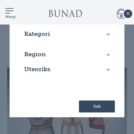
0
Meny
Kategori
Filtrer artikler
Region
Utenriks
Søk