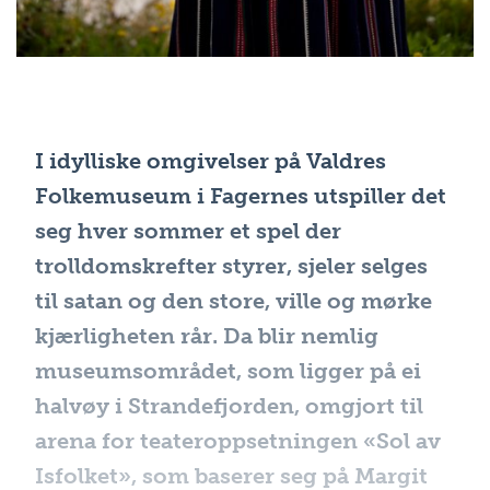
I idylliske omgivelser på Valdres
Folkemuseum i Fagernes utspiller det
seg hver sommer et spel der
trolldomskrefter styrer, sjeler selges
til satan og den store, ville og mørke
kjærligheten rår. Da blir nemlig
museumsområdet, som ligger på ei
halvøy i Strandefjorden, omgjort til
arena for teateroppsetningen «Sol av
Isfolket», som baserer seg på Margit