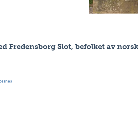
d Fredensborg Slot, befolket av nors
ossnes