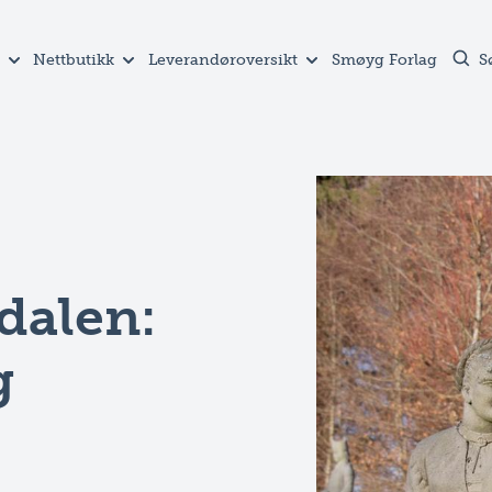
Nettbutikk
Leverandøroversikt
Smøyg Forlag
S
alen:
g