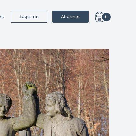
øk
Logg inn
Abonner
0