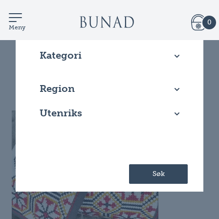
0
Meny
Kategori
Filtrer artikler
Region
Utenriks
Søk