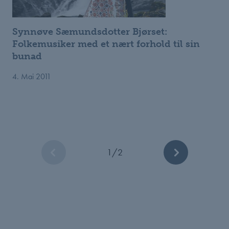
Synnøve Sæmundsdotter Bjørset:
Folkemusiker med et nært forhold til sin
bunad
4. Mai 2011
1
/
2