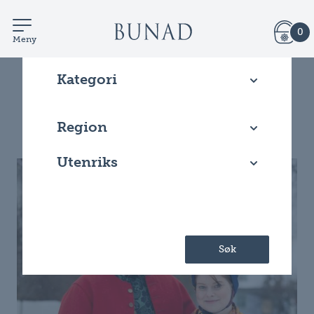
0
Meny
Kategori
Filtrer artikler
Region
Utenriks
Søk